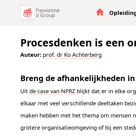
Passionne
Opleidin
d Group
Procesdenken is een 
Auteur:
prof. dr Ko Achterberg
Breng de afhankelijkheden in 
Uit
de case van NPRZ
blijkt dat er in elke or
elkaar met veel verschillende deeltaken bezi
maken hebben met het thema om mensen na
grotere organisatieomgeving of bij een sted