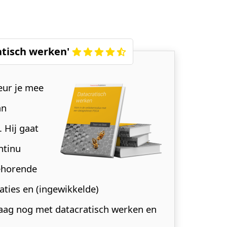
tisch werken'
eur je mee
an
 Hij gaat
ntinu
ehorende
aties en (ingewikkelde)
daag nog met datacratisch werken en