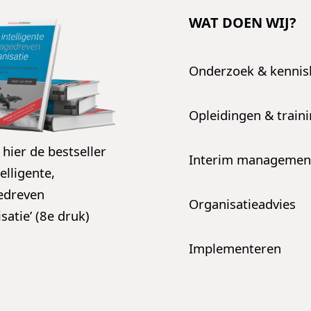
WAT DOEN WIJ?
Onderzoek & kenni
Opleidingen & train
 hier de bestseller
Interim managemen
telligente,
edreven
Organisatieadvies
satie’ (8e druk)
Implementeren