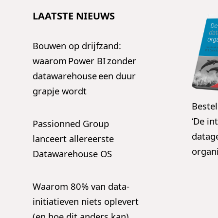
LAATSTE NIEUWS
Bouwen op drijfzand:
waarom Power BI zonder
datawarehouse een duur
grapje wordt
Bestel
‘De in
Passionned Group
datag
lanceert allereerste
organi
Datawarehouse OS
Waarom 80% van data-
initiatieven niets oplevert
(en hoe dit anders kan)