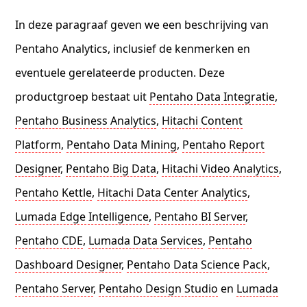
In deze paragraaf geven we een beschrijving van
Pentaho Analytics, inclusief de kenmerken en
eventuele gerelateerde producten. Deze
productgroep bestaat uit
Pentaho Data Integratie
,
Pentaho Business Analytics
,
Hitachi Content
Platform
,
Pentaho Data Mining
,
Pentaho Report
Designer
,
Pentaho Big Data
,
Hitachi Video Analytics
,
Pentaho Kettle
,
Hitachi Data Center Analytics
,
Lumada Edge Intelligence
,
Pentaho BI Server
,
Pentaho CDE
,
Lumada Data Services
,
Pentaho
Dashboard Designer
,
Pentaho Data Science Pack
,
Pentaho Server
,
Pentaho Design Studio
en
Lumada