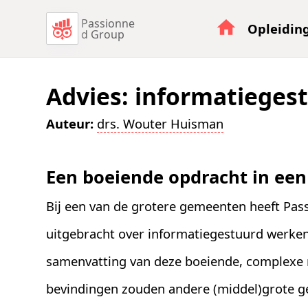
Passionne
Opleidin
d Group
Advies: informatieges
Auteur:
drs. Wouter Huisman
Een boeiende opdracht in ee
Bij een van de grotere gemeenten heeft Pas
uitgebracht over informatiegestuurd werken
samenvatting van deze boeiende, complexe
bevindingen zouden andere (middel)grote 