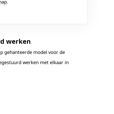
map
.
rd werken
up gehanteerde model voor de
iegestuurd werken met elkaar in