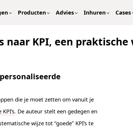
gen
Producten
Advies
Inhuren
Cases
s naar KPI, een praktisch
epersonaliseerde
appen die je moet zetten om vanuit je
 KPI’s
. De auteur stelt een gedegen en
ematische wijze tot “goede” KPI’s te