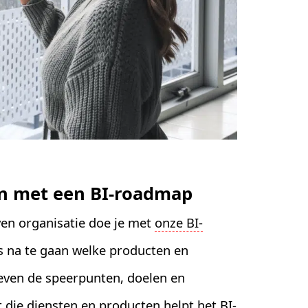
en met een BI-roadmap
ven organisatie doe je met
onze BI-
is na te gaan welke producten en
even de speerpunten, doelen en
 die diensten en producten helpt het BI-