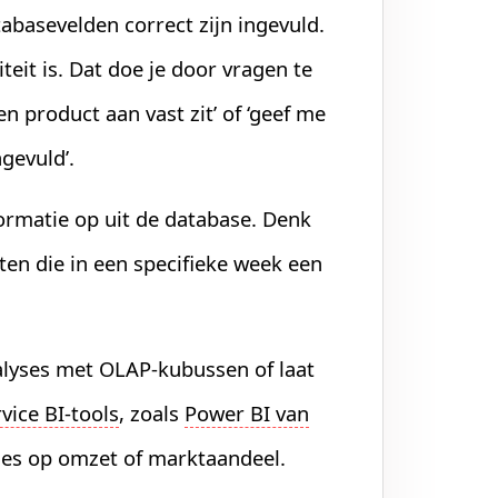
tabasevelden correct zijn ingevuld.
iteit is. Dat doe je door vragen te
en product aan vast zit’ of ‘geef me
gevuld’.
ormatie op uit de database. Denk
en die in een specifieke week een
lyses met OLAP-kubussen of laat
rvice BI-tools
, zoals
Power BI van
yses op omzet of marktaandeel.