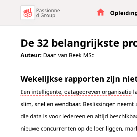
Passionne
Opleidin
d Group
De 32 belangrijkste p
Auteur:
Daan van Beek MSc
Wekelijkse rapporten zijn ni
Een intelligente, datagedreven organisatie
la
slim, snel en wendbaar. Beslissingen neemt 
die data is voor iedereen en altijd beschikb
nieuwe concurrenten op de loer liggen, mar