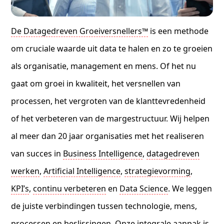
De Datagedreven Groeiversnellers™
is een methode
om cruciale waarde uit data te halen en zo te groeien
als organisatie, management en mens. Of het nu
gaat om groei in kwaliteit, het versnellen van
processen, het vergroten van de klanttevredenheid
of het verbeteren van de margestructuur. Wij helpen
al meer dan 20 jaar organisaties met het realiseren
van succes in
Business Intelligence
,
datagedreven
werken
,
Artificial Intelligence
,
strategievorming
,
KPI’s
,
continu verbeteren
en
Data Science
. We leggen
de juiste verbindingen tussen technologie, mens,
processen en
beslissingen
. Onze integrale aanpak is